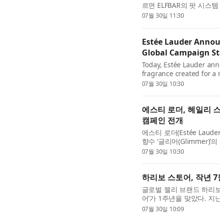
르면 ELFBAR의 팟 시스
검출되지 않거나 담배 연기
07월 30일 11:30
Estée Lauder Annou
Global Campaign Sta
Today, Estée Lauder ann
fragrance created for a
fragrance with a gourma
07월 30일 10:30
에스티 로더, 헤일리 
캠페인 전개
에스티 로더(Estée La
향수 ‘글리머(Glimmer
향수인 글리머는 일상의 소
07월 30일 10:30
하리보 스토어, 작년 7
글로벌 젤리 브랜드 하리보(
어’가 1주년을 맞았다. 
이후 올해 6월까지 1년간 누
07월 30일 10:09