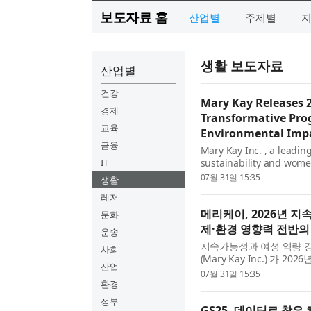
보도자료 홈
산업별
주제별
생활 보도자료
산업별
건강
Mary Kay Releases 2
경제
Transformative Prog
교육
Environmental Impa
금융
Mary Kay Inc. , a leadi
IT
sustainability and wome
Sustainability Report, o
07월 31일 15:35
생활
celebrating th...
레저
메리케이, 2026년 
문화
제·환경 영향력 전반의
운송
지속가능성과 여성 역량 
사회
(Mary Kay Inc.) 가
산업
년 목표를 향한 진전 상황을 
07월 31일 15:35
환경
정부
GS25, 데이터로 찾