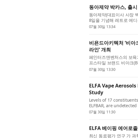
동아제약 박카스, 출시 
동아제약(대표이사 사장 백
8일을 기념해 레트로 에디
을 맞은 대한민국 대표 피
07월 30일 13:34
비욘드아키텍처 ‘비아크’
라인’ 개최
페인터즈앤벤처스의 보육기업인
프스타일 브랜드 비아크(B.A
울 성수동 복합문화공간 LC
07월 30일 13:30
ELFA Vape Aerosols
Study
Levels of 17 constituent
ELFBAR, are undetected o
smoke, reveals the lates
07월 30일 11:30
ELFA 베이핑 에어로
최신 동료평가 연구 가 과학