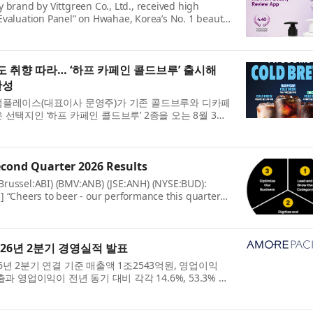
 brand by Vittgreen Co., Ltd., received high
Evaluation Panel” on Hwahae, Korea’s No. 1 beauty
s 5-point scale for authentic reviews, t...
 취향 따라… ‘하프 카페인 콜드브루’ 출시해
완성
썸플레이스(대표이사 문영주)가 기존 콜드브루와 디카페
선택지인 ‘하프 카페인 콜드브루’ 2종을 오는 8월 3일
업’을 구축했다고 밝혔다. 최근...
econd Quarter 2026 Results
russel:ABI) (BMV:ANB) (JSE:ANH) (NYSE:BUD):
] “Cheers to beer - our performance this quarter
 the beer category and the consistent execut...
26년 2분기 경영실적 발표
년 2분기 연결 기준 매출액 1조2543억원, 영업이익
과 영업이익이 전년 동기 대비 각각 14.6%, 53.3% 성
익 성장세를 동시에 달성했다. 국내 사...