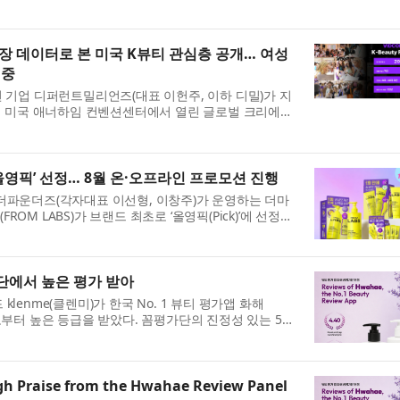
이와 함께 7월 31일부터 8월 9...
6 현장 데이터로 본 미국 K뷰티 관심층 공개… 여성
집중
션 기업 디퍼런트밀리언즈(대표 이헌주, 이하 디밀)가 지
까지 미국 애너하임 컨벤션센터에서 열린 글로벌 크리에이
2026’에서 운영한 K뷰티 공식 공간 ...
올영픽’ 선정… 8월 온·오프라인 프로모션 진행
더파운더즈(각자대표 이선형, 이창주)가 운영하는 더마
OM LABS)가 브랜드 최초로 ‘올영픽(Pick)’에 선정돼
지 올리브영에서 대규모 프로모션...
가단에서 높은 평가 받아
lenme(클렌미)가 한국 No. 1 뷰티 평가앱 화해
로부터 높은 등급을 받았다. 꼼평가단의 진정성 있는 5점
피 케어 샴푸가 4.40점, 프리미엄 헤...
gh Praise from the Hwahae Review Panel