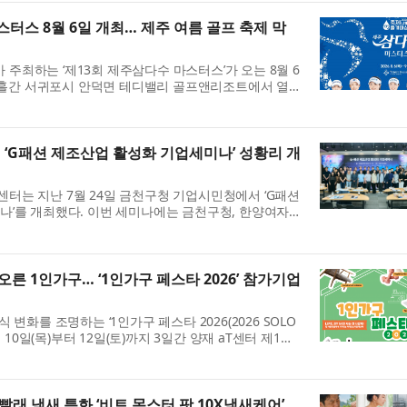
터스 8월 6일 개최… 제주 여름 골프 축제 막
최하는 ‘제13회 제주삼다수 마스터스’가 오는 8월 6
 나흘간 서귀포시 안덕면 테디밸리 골프앤리조트에서 열린
금 1억8000만원 규모로 개최되는 ...
G패션 제조산업 활성화 기업세미나’ 성황리 개
는 지난 7월 24일 금천구청 기업시민청에서 ‘G패션
나’를 개최했다. 이번 세미나에는 금천구청, 한양여자대
 한국패션협회, 서울의류협회 등 ...
른 1인가구… ‘1인가구 페스타 2026’ 참가기업
변화를 조명하는 ‘1인가구 페스타 2026(2026 SOLO
 12월 10일(목)부터 12일(토)까지 3일간 양재 aT센터 제1전
Y ME! 사는 건 나답게’를 슬로건으...
래 냄새 특화 ‘비트 몬스터 팟 10X냄새케어’