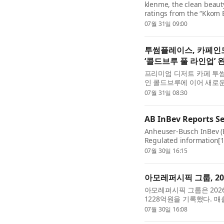
klenme, the clean beauty
ratings from the “Kkom 
review app. On the panel’
07월 31일 09:00
투썸플레이스, 카페인도
‘콜드브루 풀 라인업’ 
프리미엄 디저트 카페 투
인 콜드브루에 이어 새로운 
출시하며 ‘콜드브루 풀 라인
07월 31일 08:30
AB InBev Reports S
Anheuser-Busch InBev (B
Regulated information[1
reflects the strength of
07월 30일 16:15
아모레퍼시픽 그룹, 20
아모레퍼시픽 그룹은 2026
1228억원을 기록했다. 매출
장하며, 견고한 매출 및 수
07월 30일 16:08