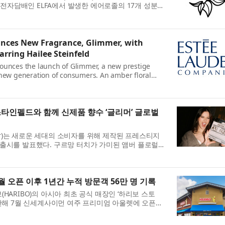
템 전자담배인 ELFA에서 발생한 에어로졸의 17개 성분은
보다 현저히 낮은 수준인 것으로 ...
nces New Fragrance, Glimmer, with
rring Hailee Steinfeld
ounces the launch of Glimmer, a new prestige
 new generation of consumers. An amber floral
nd twist, Glimmer transforms the power of every...
스타인펠드와 함께 신제품 향수 ‘글리머’ 글로벌
uder)는 새로운 세대의 소비자를 위해 제작된 프레스티지
)’의 출시를 발표했다. 구르망 터치가 가미된 앰버 플로럴
소한 기쁨과 희망, 유대감의 순간을...
월 오픈 이후 1년간 누적 방문객 56만 명 기록
HARIBO)의 아시아 최초 공식 매장인 ‘하리보 스토
지난해 7월 신세계사이먼 여주 프리미엄 아울렛에 오픈한
적 방문객 56만4000여 명, 월평균 ...