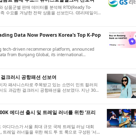
 상품군별 판매 데이터를 분석해 RTD(Ready To-
미충족 수요를 겨냥한 전략 상품을 선보인다. GS리테일이
난 29일 RTD 컵음료 신상품 ‘유어스로얄...
rading Data Now Powers Korea’s Top K-Pop
ng tech-driven recommerce platform, announced
ata from Bunjang Global, its international
ially incorporated into Hanteo Chart, Korea’s K...
 걸크러시 공항패션 선보여
 리더이자 패셔니스타로 주목받고 있는 소연이 민트 컬러의
도 과감한 걸크러시 공항패션을 선보였다. 지난 30일
OOZA 2026 in CHICAGO)’ 공연 ...
100K 에디션 출시 및 트레일 러너를 위한 ‘프리
 아디다스가 서울 최대 규모 국제 트레일 러닝 대회
앞두고, 트레일 러너들을 위한 헤드 투 토 룩으로 구성된 ‘서울