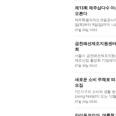
제13회 제주삼다수 마스
오른다
제주특별자치도개발공사가 주
일(목)부터 9일(일)까지
다. 총상금 10억원, 우승상
07월 30일 10:03
금천패션제조지원센터 ‘
최
서울시 금천패션제조지원센터
제조산업 활성화 기업세미
학교, 한국섬유산업연합회,
07월 30일 09:32
새로운 소비 주체로 떠오
모집
1인가구의 소비와 생활 방식 
Living Festa)’이 오는
시장에서 열린다. ‘LIFE, B
07월 30일 09:30
라이온코리아, 여름철 빨