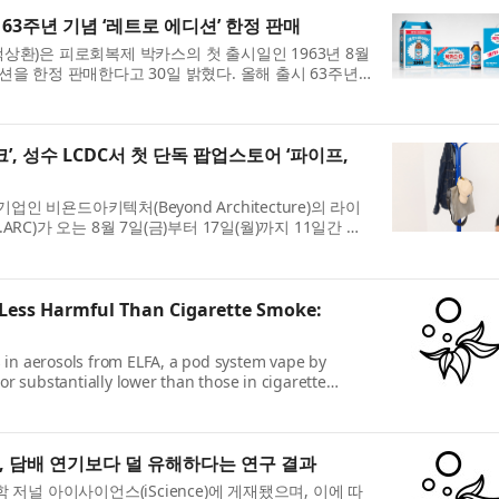
63주년 기념 ‘레트로 에디션’ 한정 판매
상환)은 피로회복제 박카스의 첫 출시일인 1963년 8월
션을 한정 판매한다고 30일 밝혔다. 올해 출시 63주년
로회복제 박카스는 지난해까지 누적...
, 성수 LCDC서 첫 단독 팝업스토어 ‘파이프,
 비욘드아키텍처(Beyond Architecture)의 라이
RC)가 오는 8월 7일(금)부터 17일(월)까지 11일간 서
DC 성수에서 첫 단독 팝업스토어 ‘파...
 Less Harmful Than Cigarette Smoke:
s in aerosols from ELFA, a pod system vape by
r substantially lower than those in cigarette
t peer-reviewed study published by iScience...
졸, 담배 연기보다 덜 유해하다는 연구 결과
 저널 아이사이언스(iScience)에 게재됐으며, 이에 따