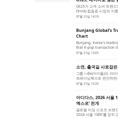
GS25가 고객 소비 트렌드와
Drink) 컵음료 시장의 
운영하는 편의점 GS25는 지
07월 31일 14:19
Bunjang Global’s T
Chart
Bunjang, Korea's leadi
that K-pop transaction d
marketplace, is now offic
07월 31일 13:05
소연, 출국길 사로잡은
그룹 i-dle(아이들)의
트레이닝복으로 편안하면서
소연이 ‘롤라팔루자(LOLLAPAL
07월 31일 10:35
아디다스, 2026 서울 
엑스포’ 전개
글로벌 리딩 스포츠 브랜드
‘2026 서울 100K’를 