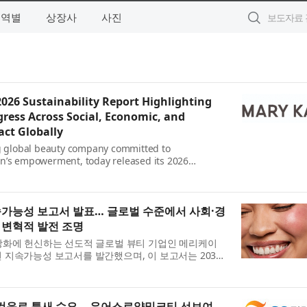
지역별
상장사
사진
026 Sustainability Report Highlighting
ress Across Social, Economic, and
ct Globally
ng global beauty company committed to
n’s empowerment, today released its 2026
utlining progress toward its 2030 goals and
지속가능성 보고서 발표… 글로벌 수준에서 사회·경
 변혁적 발전 조명
강화에 헌신하는 선도적 글로벌 뷰티 기업인 메리케이
 2026년 지속가능성 보고서를 발간했으며, 이 보고서는 2030
요약하고, 2025년 및 최근 성과를 ...
은 컵음료 틈새 수요… 유어스로얄밀크티 선보여