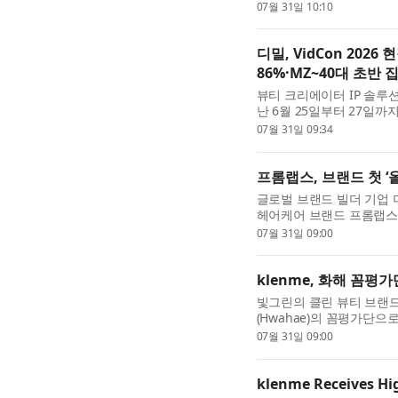
100K 에디션’을 선보인다. 
07월 31일 10:10
디밀, VidCon 202
86%·MZ~40대 초반 
뷰티 크리에이터 IP 솔루
난 6월 25일부터 27일
터 축제 ‘비드콘(VidCon) 
07월 31일 09:34
프롬랩스, 브랜드 첫 ‘
글로벌 브랜드 빌더 기업 
헤어케어 브랜드 프롬랩스(FR
오는 8월 1일부터 29일까
07월 31일 09:00
klenme, 화해 꼼평
빛그린의 클린 뷰티 브랜드 k
(Hwahae)의 꼼평가단으
만점의 평가에서 프리미엄 두
07월 31일 09:00
klenme Receives Hi