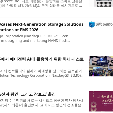
reeze Inc., 대표 이승용)가 운영하는 스마트 냉동설
nic)’이 산업용 냉각기(칠러)의 운전 상태를 실시간으로 확
라 원격으로 자동 운전할 수 ...
wcases Next-Generation Storage Solutions
ications at FMS 2026
gy Corporation (NasdaqGS: SIMO) (“Silicon
er in designing and marketing NAND flash
te storage devices, today announced it will
26에서 에이전틱 AI에 활용하기 위한 차세대 스토
 플래시 컨트롤러의 설계와 마케팅을 선도하는 글로벌 리
ion Technology Corporation, NasdaqGS: SIMO)
캘리포니아 산타클라라에서 개최된 FMS(Fut...
도선과 왕건, 그리고 장보고’ 출간
사지의 수수께끼를 새로운 시선으로 탐구한 역사 탐사서
고’(저자 최홍)가 출간됐다. 고려 태조 왕건의 선조들은
밝혀지지 않았을까? 도선국사는...