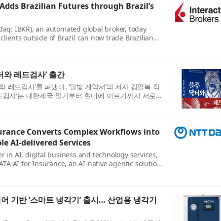
 Adds Brazilian Futures through Brazil’s
daq: IBKR), an automated global broker, today
clients outside of Brazil can now trade Brazilian
quities through the B3 exchange. Intera...
와 레드검사’ 출간
 레드검사’를 펴냈다. ‘달빛 계약서’의 저자 김팔복 작
드검사’는 대한제국 말기부터 현대에 이르기까지 서로
의 100년을 따라가는 역사 장편...
surance Converts Complex Workflows into
e AI-delivered Services
r in AI, digital business and technology services,
A AI for Insurance, an AI-native agentic solution
re insurance workflows into governe...
어 기반 ‘스마트 냉각기’ 출시… 산업용 냉각기