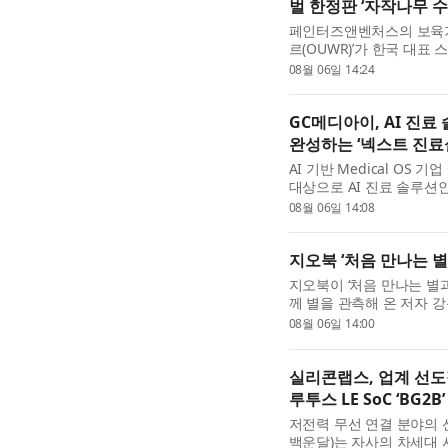
벌 한정판 ‘자작나무 수
페인터즈앤벤처스의 보육기
르(OUWR)’가 한국 대표 
영 글로벌(Olive Young
08월 06일 14:24
GC메디아이, AI 진료
완성하는 ‘넥스트 진료
AI 기반 Medical OS
대상으로 AI 진료 솔루션인
AI’는 ‘시작, 넥스트 진료실
08월 06일 14:08
지오북 ‘처음 만나는 별
지오북이 ‘처음 만나는 별과
께 별을 관측해 온 저자 
사람이 천체망원경으로 별을
08월 06일 14:00
실리콘랩스, 업계 선도
루투스 LE SoC ‘BG2B
저전력 무선 연결 분야의 선도
백운달)는 자사의 차세대 시리즈2