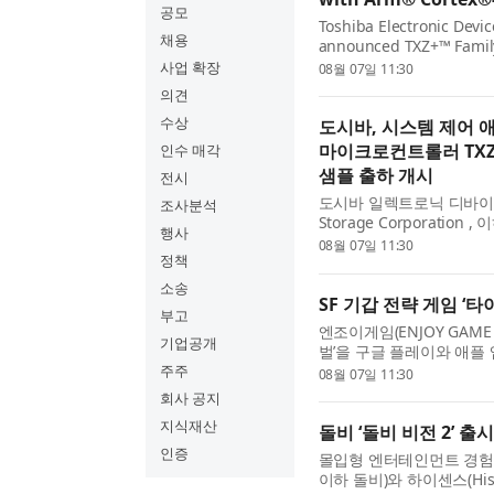
공모
Toshiba Electronic Devic
채용
announced TXZ+™ Family
microcontrollers[1] fea
사업 확장
08월 07일 11:30
point unit (FPU)...
의견
수상
도시바, 시스템 제어 애
마이크로컨트롤러 TXZ+
인수 매각
샘플 출하 개시
전시
도시바 일렉트로닉 디바이스 앤 스
조사분석
Storage Corporatio
행사
을 발표했다. 이 신제품은 
08월 07일 11:30
정책
소송
SF 기갑 전략 게임 ‘
부고
엔조이게임(ENJOY GAME 
기업공개
벌’을 구글 플레이와 애플 
이탄 러쉬: 서바이벌’은 전용
주주
08월 07일 11:30
회사 공지
지식재산
돌비 ‘돌비 비전 2’ 
인증
몰입형 엔터테인먼트 경험의 선
이하 돌비)와 하이센스(Hise