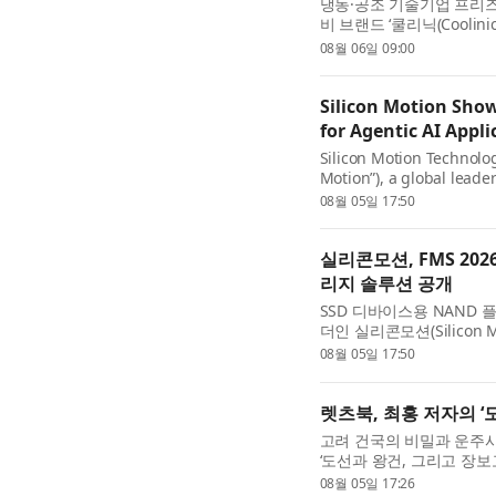
냉동·공조 기술기업 프리즈(F
비 브랜드 ‘쿨리닉(Cooli
인하고, 요일과 시간대에 따
08월 06일 09:00
Silicon Motion Sho
for Agentic AI Appl
Silicon Motion Technolo
Motion”), a global lead
controllers for solid-sta
08월 05일 17:50
showcase ...
실리콘모션, FMS 20
리지 솔루션 공개
SSD 디바이스용 NAND
더인 실리콘모션(Silicon Mot
(이하 실리콘모션)은 미국 
08월 05일 17:50
렛츠북, 최홍 저자의 ‘
고려 건국의 비밀과 운주
‘도선과 왕건, 그리고 장보
왜 역사 속에서 명확하게 
08월 05일 17:26