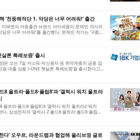
 향후 펌웨어 업데이트를 통해 더 많...
 ‘천둥해적단 1. 악당은 너무 어려워!’ 출간
업 미래엔의 아동출판 브랜드 아이세움이 문채빈 작가의
 악당은 너무 어려워!’를 출간했다. 문채빈 작가는 ‘구름
’, ‘낭만 찐빵’ 등 사랑...
 햇살론 특례보증’ 출시
영)은 오는 7일 저소득·저신용자 등 취약계층의 금융 접
용 대출 상품 ‘i-ONE 햇살론 특례보증’을 출시한다고 6
 1월 출시한 대면 전용 상품 ‘...
폴드8 울트라·폴드8·플립8’과 ‘갤럭시 워치 울트라
시
8 울트라·폴드8·플립8’과 ‘갤럭시 워치 울트라2·워치
한다. 삼성전자의 ‘갤럭시 Z 폴드8 울트라·폴드8·플립
 3일까지 7일간 진행된 사전 판매에서...
통한다’ 오우르, 라운드랩과 협업해 올리브영 글로