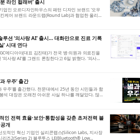
분 라인 컬래버’ 출시
업인 오르디자인하우스의 패턴 디자인 브랜드 ‘오우
스킨케어 브랜드 라운드랩(Round Lab)과 협업한 올리브
 US) 한정판 컬렉션을 선보인다. 이번 협업...
 솔루션 ‘의사랑 AI’ 출시… 대화만으로 진료 기록
실’ 시대 연다
 기업 GC메디아이(대표 김진태)가 전국 병·의원과 의료진을
 ‘의사랑 AI’를 그랜드 론칭한다고 6일 밝혔다. ‘의사랑
’이라는 슬로건 아래, 국내 시...
과 우주’ 출간
 우주’를 출간했다. 천문대에서 25년 동안 시민들과 함
강봉석 대장은 오래전 아쉬운 사실 하나를 깨달았다. 많은
 직접 보고도 기대만큼 감동...
적인 전력 효율·보안·통합성을 갖춘 초저전력 블
’ 공개
적인 혁신 기업인 실리콘랩스(Silicon Labs, 지사장
(Series 2) 블루투스 LE(Bluetooth® Low