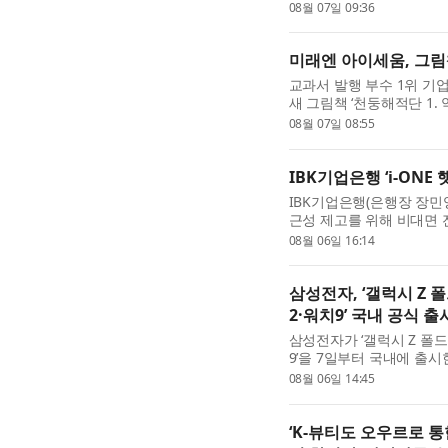
Vision 2)’를 탑재하고,
08월 07일 09:36
미래엔 아이세움, 그림책
교과서 발행 부수 1위 기
새 그림책 ‘천둥해적단 1.
주스’, ‘고래 빙수’, ‘노을 수프
08월 07일 08:55
IBK기업은행 ‘i-ONE
IBK기업은행(은행장 장민
근성 제고를 위해 비대면 전
일 밝혔다. 이번 상품은 지난
08월 06일 16:14
삼성전자, ‘갤럭시 Z 
2·워치9’ 국내 공식 출
삼성전자가 ‘갤럭시 Z 폴드
9’을 7일부터 국내에 출시
8’은 지난달 28일부터 8월
08월 06일 14:45
‘K-뷰티도 오우르로 