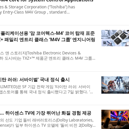
es & Storage Corporation (“Toshiba”) has
 Entry-Class M4V Group , standard
turing an Arm® Cortex®-M4 core with a floating-
플리케이션용 ‘암 코어텍스-M4’ 코어 탑재 표준
 패밀리 엔트리 클래스 ‘M4V 그룹’ 엔지니어링
토리지(Toshiba Electronic Devices &
n , 이하 도시바)는 TXZ+™ 제품군 엔트리 클래스 M4V 그룹
부동소수점 장치(FPU)를 갖춘 암 코어텍스-M...
타이탄 러쉬: 서바이벌’ 국내 정식 출시
LIMITED)은 SF 기갑 전략 게임 ‘타이탄 러쉬: 서바이
앱스토어를 통해 국내 정식 출시했다고 7일 밝혔다. ‘타
 기갑 제작과 직접 조종, 미녀 지...
출시… 하이센스 TV에 가장 뛰어난 화질 경험 제공
도 기업 돌비 래버러토리스(Dolby Laboratories,
nse)가 일부 하이센스 TV 모델에 ‘돌비 비전 2(Dolby