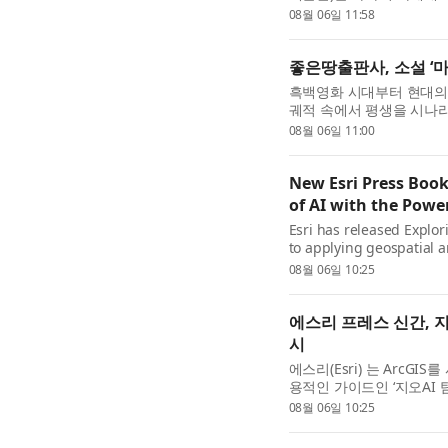
Energy) 무선 SoC인 ‘B
08월 06일 11:58
좋은땅출판사, 소설 ‘마
흑백영화 시대부터 현대의 
궤적 속에서 평생을 시나리
아픔을 잔잔하게 그려 낸 박
08월 06일 11:00
New Esri Press Book
of AI with the Powe
Esri has released Explor
to applying geospatial a
for GIS professionals, ana
08월 06일 10:25
에스리 프레스 신간, 
시
에스리(Esri) 는 ArcGI
용적인 가이드인 ‘지오AI 탐구:
Workflows) ’를 출간했다
08월 06일 10:25