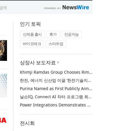
인기 토픽
신제품 출시
휴가
인공지능
바이오테크
스타트업
상장사 보도자료
Khimji Ramdas Group Chooses Rimini Street to Reduce SAP Support Costs, Protect 700+ Customizations and Reinvest Savings in Innovation
한전, 에너지 신산업 이끌 ‘한전기술지주’ 공식 출범
Purina Named as First Publicly Announced NIQ ConnectAI Charter Client
닐슨IQ, Connect AI 차터 프로그램 최초 고객사 ‘퓨리나’ 선정
Power Integrations Demonstrates World’s First 2200 V GaN Technology for Next-Era High-Voltage Power Systems
전시회