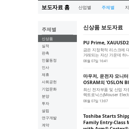
보도자료 홈
산업별
주제별
신상품 보도자료
주제별
신상품
PU Prime, XAUU
실적
금은 지정학적 리스크에 
판촉
거래되는 자산 가운데 하나
의 통화정책, 인플레이션 전
인물동정
08월 07일 16:41
인사
제휴
마우저, 운전자 모니터
사회공헌
OSRAM의 ‘OSLON B
기업문화
최신 전자부품 및 산업 자
렉트로닉스(Mouser Electr
분양
IR:6 C-시리즈 LED를 공급한
08월 07일 13:07
투자
설립
Toshiba Starts Ship
연구개발
Family Entry‑Class 
계약
with Arm® Cortex®‑