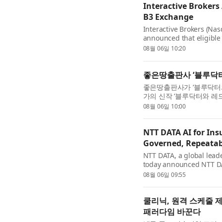
Interactive Brokers
B3 Exchange
Interactive Brokers (Nas
announced that eligible 
futures in addition to e
08월 06일 10:20
좋은땅출판사 ‘블루닥터
좋은땅출판사가 ‘블루닥터와
가의 신작 ‘블루닥터와 레
다른 신념을 선택한 두 가문
08월 06일 10:00
NTT DATA AI for In
Governed, Repeatabl
NTT DATA, a global leade
today announced NTT DAT
that converts complex co
08월 06일 09:55
쿨리닉, 원격 스케줄 제
패러다임 바꾼다