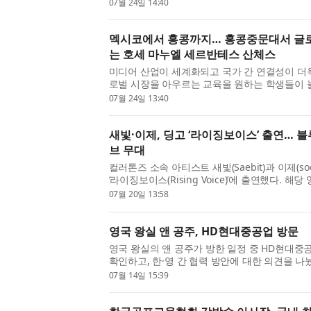
는 청년농업인을 격려했다. 이번 워크숍은 온라인 
07월 24일 14:40
멕시코에서 홍콩까지… 홍콩중문대서 글로
는 호세 마누엘 세르반테스 산체스
미디어 산업이 세계화되고 국가 간 연결성이 더
로벌 시장을 아우르는 교육을 원하는 학생들이 
문대학교(The Chinese University of Hong Kon
07월 24일 13:40
새빛·이제, 딩고 ‘라이징보이스’ 출연… 블
브 무대
컬러톤즈 소속 아티스트 새빛(Saebit)과 이제(s
‘라이징보이스(Rising Voice)’에 출연했다. 해
공식 유튜브 채널을 통해 공개됐으며, 두 아티스트
07월 20일 13:58
영국 왕실 앤 공주, HD현대중공업 방문
영국 왕실의 앤 공주가 방한 일정 중 HD현대중
확인하고, 한·영 간 협력 방안에 대한 의견을 나눴
영국 앤 공주와 티머시 로런스 경, 콜린 크룩스 주
07월 14일 15:39