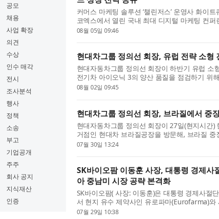
공모
커머스 마케팅 솔루션 ‘챌린저스’ 운영사 화이트
채용
코엑스에서 열린 국내 최대 디지털 마케팅 컨퍼런스 
2026’에서 연사로 나서, 커머스 환경에서 브랜드의
사업 확장
08월 05일 09:46
의견
수상
현대차그룹 정의선 회장, 유럽 전략 소형 
인수 매각
현대자동차그룹 정의선 회장이 하반기 유럽 소형
전기차 아이오닉 3의 양산 품질을 점검하기 위해
전시
선 회장은 지난 7월 30일(현지 시간) 이스탄불 인
08월 02일 09:45
조사분석
행사
현대차그룹 정의선 회장, 브라질에서 중장
정책
현대자동차그룹 정의선 회장이 27일(현지시간)
소송
거점인 현대차 브라질공장을 방문해, 브라질 중
부고
령 브라질 국빈 방문과 연계해 한국 경제사절단으
07월 30일 13:24
기업공개
주주
SK바이오팜 이동훈 사장, 대통령 경제사절
회사 공지
아 중남미 시장 공략 본격화
지식재산
SK바이오팜( 사장: 이동훈)은 대통령 경제사절
인증
서 현지 유수 제약사인 유로파마(Eurofarma
(MOU)을 체결하고 세노바메이트 브라질 출시를 계
07월 29일 10:38