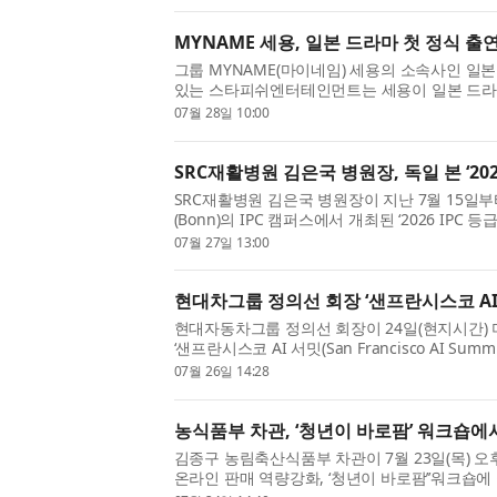
MYNAME 세용, 일본 드라마 첫 정식 출연
그룹 MYNAME(마이네임) 세용의 소속사인 일
있는 스타피쉬엔터테인먼트는 세용이 일본 드라
새로운 도전에 나섰다고 밝혔다. 세용은 후지TV의 
07월 28일 10:00
SRC재활병원 김은국 병원장, 독일 본 ‘202
SRC재활병원 김은국 병원장이 지난 7월 15일부
(Bonn)의 IPC 캠퍼스에서 개최된 ‘2026 IPC 등급총회
Meeting)’에 대한장애인체육회 등급분류 위원장
07월 27일 13:00
현대차그룹 정의선 회장 ‘샌프란시스코 AI
현대자동차그룹 정의선 회장이 24일(현지시간)
‘샌프란시스코 AI 서밋(San Francisco AI S
컬 AI (Physical AI) 비전과 전략을 밝혔다. 이번
07월 26일 14:28
농식품부 차관, ‘청년이 바로팜’ 워크숍에
김종구 농림축산식품부 차관이 7월 23일(목) 오
온라인 판매 역량강화, ‘청년이 바로팜’’워크숍