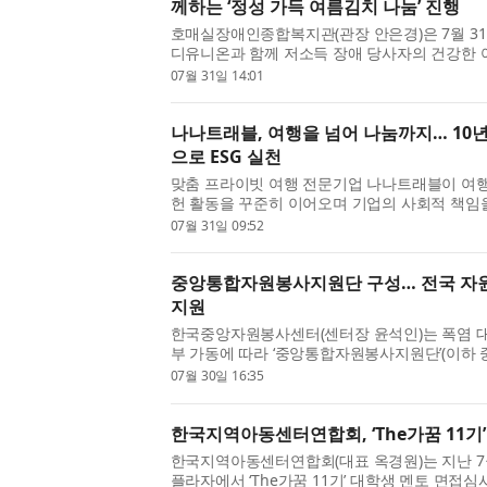
께하는 ‘정성 가득 여름김치 나눔’ 진행
호매실장애인종합복지관(관장 안은경)은 7월 3
디유니온과 함께 저소득 장애 당사자의 건강한 
가득 여름김치 나눔’ 전달식을 진행했다고 밝혔다.
07월 31일 14:01
나나트래블, 여행을 넘어 나눔까지… 10
으로 ESG 실천
맞춤 프라이빗 여행 전문기업 나나트래블이 여
헌 활동을 꾸준히 이어오며 기업의 사회적 책임
고객에게 특별한 여행 경험을 제공하는 것을 넘어 
07월 31일 09:52
중앙통합자원봉사지원단 구성… 전국 자
지원
한국중앙자원봉사센터(센터장 윤석인)는 폭염 
부 가동에 따라 ‘중앙통합자원봉사지원단’(이하 
원봉사센터와 함께 폭염 재난 취약계층 밀착 지원에
07월 30일 16:35
한국지역아동센터연합회, ‘The가꿈 11기’
한국지역아동센터연합회(대표 옥경원)는 지난 7
플라자에서 ‘The가꿈 11기’ 대학생 멘토 면접심