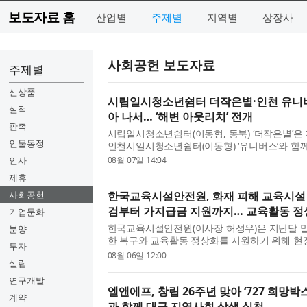
보도자료 홈
산업별
주제별
지역별
상장사
사회공헌 보도자료
주제별
신상품
시립일시청소년쉼터 더작은별·인천 유니버
실적
아 나서… ‘해변 아웃리치’ 전개
판촉
시립일시청소년쉼터(이동형, 동북) ‘더작은별’은 
인물동정
인천시일시청소년쉼터(이동형) ‘유니버스’와 함
가출 예방과 청소년쉼터 인식 개선을 위한 기관 연합
인사
08월 07일 14:04
제휴
사회공헌
한국교육시설안전원, 화재 피해 교육시설 
검부터 가지급금 지원까지… 교육활동 정상
기업문화
한국교육시설안전원(이사장 허성우)은 지난달 
분양
한 복구와 교육활동 정상화를 지원하기 위해 현
투자
대응에 나섰다고 밝혔다. 허성우 한국교육시설안전
08월 06일 12:00
설립
연구개발
엘앤에프, 창립 26주년 맞아 ‘727 희망
계약
과 함께 대구 지역사회 상생 실천