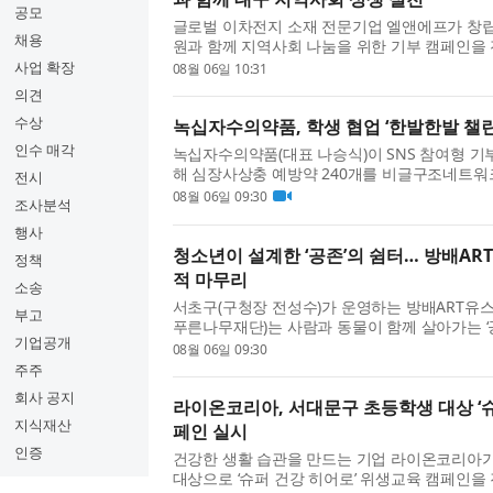
공모
글로벌 이차전지 소재 전문기업 엘앤에프가 창립 2
채용
원과 함께 지역사회 나눔을 위한 기부 캠페인을 
청에서 공식 물품 기탁식을 진행했다고 밝혔다. 이
사업 확장
08월 06일 10:31
의견
수상
녹십자수의약품, 학생 협업 ‘한발한발 챌
인수 매각
녹십자수의약품(대표 나승식)이 SNS 참여형 기부
해 심장사상충 예방약 240개를 비글구조네트워
전시
다. ‘한발한발 챌린지’는 페이스튼국제학교 학생 프로
08월 06일 09:30
조사분석
행사
청소년이 설계한 ‘공존’의 쉼터… 방배AR
정책
적 마무리
소송
서초구(구청장 전성수)가 운영하는 방배ART유스
부고
푸른나무재단)는 사람과 동물이 함께 살아가는 ‘
기업공개
술 사회공헌 프로젝트 ‘뚝딱공작소’를 성공적으로 
08월 06일 09:30
주주
회사 공지
라이온코리아, 서대문구 초등학생 대상 ‘슈
지식재산
페인 실시
인증
건강한 생활 습관을 만드는 기업 라이온코리아
대상으로 ‘슈퍼 건강 히어로’ 위생교육 캠페인을