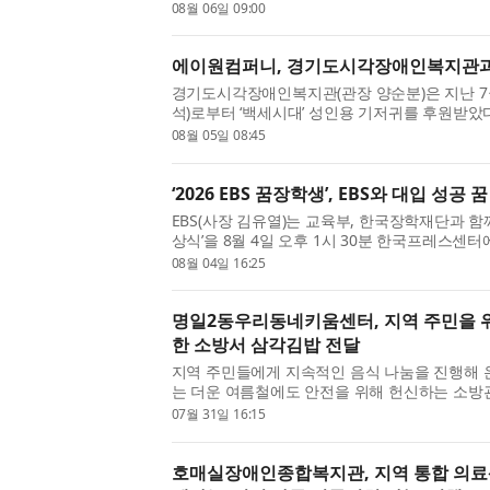
맞아 기획한 이번 프로그램은 라이온코리아와 서
08월 06일 09:00
에이원컴퍼니, 경기도시각장애인복지관과
경기도시각장애인복지관(관장 양순분)은 지난 7
석)로부터 ‘백세시대’ 성인용 기저귀를 후원받았
컴퍼니와 경기도시각장애인복지관이 함께하는 첫 나
08월 05일 08:45
‘2026 EBS 꿈장학생’, EBS와 대입 성공 
EBS(사장 김유열)는 교육부, 한국장학재단과 함께
상식’을 8월 4일 오후 1시 30분 한국프레스센터에
장학생’이란 이름으로 시작된 ‘EBS 꿈장학생’은 올
08월 04일 16:25
명일2동우리동네키움센터, 지역 주민을 위한
한 소방서 삼각김밥 전달
지역 주민들에게 지속적인 음식 나눔을 진행해
는 더운 여름철에도 안전을 위해 헌신하는 소방
했다. 7월 마지막 날, 강동소방서길동 119안전센
07월 31일 16:15
호매실장애인종합복지관, 지역 통합 의