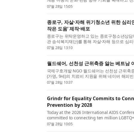
‘2026 GKL과 함께하는 행복여행’ 아동 여행 프로
07월 28일 15:05
종로구, 자살·자해 위기청소년 위한 심리
작은 도움’ 제작·배포
종로구는 위탁운영하고 있는 종로구청소년상담복
관 송석복지재단)를 통해 자살·자해 등으로 심
정서적 안정을 지원하기 위한 심리안정화키트 ‘지금
07월 28일 13:10
월드쉐어, 선천성 근위축증 앓는 베트남 
국제구호개발 NGO 월드쉐어는 선천성 근위축증
(가명, 9세)의 치료비 지원을 위해 네이버 해피
근위축증은 근육의 힘이 점차 약해지는 희귀질환으로
07월 28일 10:37
Grindr for Equality Commits to Conn
Prevention by 2028
Today at the 2026 International AIDS Confere
committed to connecting ten million LGBTQ+
2028, leveraging its platform reach to advance
07월 28일 10:05