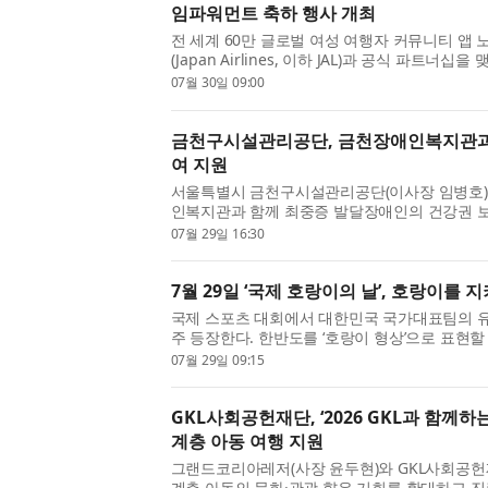
임파워먼트 축하 행사 개최
전 세계 60만 글로벌 여성 여행자 커뮤니티 앱 노
(Japan Airlines, 이하 JAL)과 공식 파트
기념하는 특별 협업 프로젝트를 진행했다고 밝혔다.
07월 30일 09:00
금천구시설관리공단, 금천장애인복지관과
여 지원
서울특별시 금천구시설관리공단(이사장 임병호
인복지관과 함께 최중증 발달장애인의 건강권 
형 체육활동을 지원하고 있다고 밝혔다. 이번 사업
07월 29일 16:30
7월 29일 ‘국제 호랑이의 날’, 호랑이를
국제 스포츠 대회에서 대한민국 국가대표팀의 
주 등장한다. 한반도를 ‘호랑이 형상’으로 표현
속에서 오랫동안 친숙한 존재였다. 설화와 민담 속
07월 29일 09:15
GKL사회공헌재단, ‘2026 GKL과 함께하
계층 아동 여행 지원
그랜드코리아레저(사장 윤두현)와 GKL사회공헌
계층 아동의 문화·관광 향유 기회를 확대하고 진