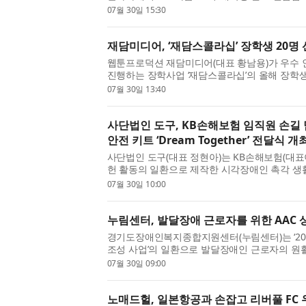
역 소재 대학교 재학생 72명을 최종 선발했다. ‘The
07월 30일 15:30
재담미디어, ‘재담스콜라십’ 장학생 20명 
웹툰프로덕션 재담미디어(대표 황남용)가 우수 
진행하는 장학사업 ‘재담스콜라십’의 올해 장학생
스콜라십’은 재담미디어가 웹툰 사업을 통해 거둔 
07월 30일 13:40
사단법인 도구, KB손해보험 임직원 손길
안전 키트 ‘Dream Together’ 전달식 개
사단법인 도구(대표 정현아)는 KB손해보험(대
헌 활동의 일환으로 제작한 시각장애인 촉각 생활 안전
전달식을 지난 7월 29일(수) 대한안마사협회에서
07월 30일 10:00
누림센터, 발달장애 근로자를 위한 AAC 상
경기도장애인복지종합지원센터(누림센터)는 ‘20
조성 사업’의 일환으로 발달장애인 근로자의 원
보완대체의사소통(AAC, Augmentative and Alter
07월 30일 09:00
노매드헐, 일본항공과 손잡고 리버풀 FC