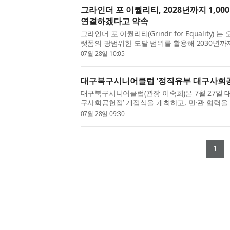
그라인더 포 이퀄리티, 2028년까지 1,00
연결하겠다고 약속
그라인더 포 이퀄리티(Grindr for Equality)
랫폼의 광범위한 도달 범위를 활용해 2030년까지
력을 진전시키고, 2028년까지 1000만명의 LGBT
07월 28일 10:05
대구북구시니어클럽 ‘정직유부 대구사회공
대구북구시니어클럽(관장 이숙희)은 7월 27일 
구사회공헌점’ 개점식을 개최하고, 민·관 협력을
자리 사업의 새로운 출발을 알렸다. 정직유부 대
07월 28일 09:30
(c
1