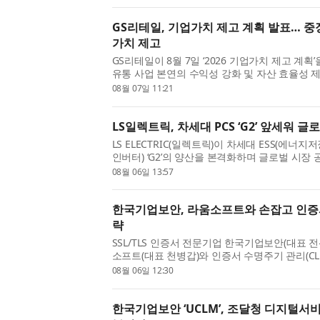
GS리테일, 기업가치 제고 계획 발표… 중
가치 제고
GS리테일이 8월 7일 ‘2026 기업가치 제고 계
유통 사업 본연의 수익성 강화 및 자산 효율성 
적인 가치를 제고하고 주주환원 정책을 강화한다는 
08월 07일 11:21
LS일렉트릭, 차세대 PCS ‘G2’ 앞세워 글
LS ELECTRIC(일렉트릭)이 차세대 ESS(에너지
인버터) ‘G2’의 양산을 본격화하며 글로벌 시장
지난 5일 충남 천안사업장 DC팩토리에서 구자균 
08월 06일 13:57
한국기업보안, 라움소프트와 손잡고 인증서
략
SSL/TLS 인증서 전문기업 한국기업보안(대표 전
소프트(대표 천병갑)와 인증서 수명주기 관리(CLM
시장 진출을 위한 전략적 업무협약(MOU)을 체결
08월 06일 12:30
한국기업보안 ‘UCLM’, 조달청 디지털서