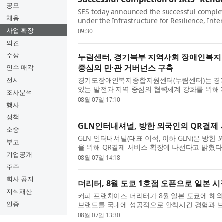
공모
SES today announced the successful complet
채용
under the Infrastructure for Resilience, Inte
Satellite (IRIS²) programme, marking a key mi
사업 확장
09:30
의견
수상
누림센터, 경기북부 지역사회 장애인복지
중심의 민·관 거버넌스 구축
인수 매각
전시
경기도장애인복지종합지원센터(누림센터)는 경
있는 발전과 지역 중심의 협력체계 강화를 위해 
조사분석
비스 발전 협의체’(이하 협의체)를 추진한다. 이번 
08월 07일 17:10
행사
정책
GLN인터내셔널, 방한 외국인의 QR결제
소송
GLN 인터내셔널(대표 이석, 이하 GLN)은 방
부고
을 위해 QR결제 서비스 확장에 나선다고 밝혔다
기업공개
운영 사업자인 쿠콘과의 제휴를 통해 서울지역 소
08월 07일 14:18
주주
회사 공지
더리터, 8월 도쿄 1호점 오픈으로 일본 시
지식재산
커피 프랜차이즈 더리터가 8월 일본 도쿄에 해외
인증
브랜드를 국내에 성공적으로 안착시킨 경험과 브
실행력을 갖춘 임원진이 직접 주도한다는 점에서 주
08월 07일 13:30