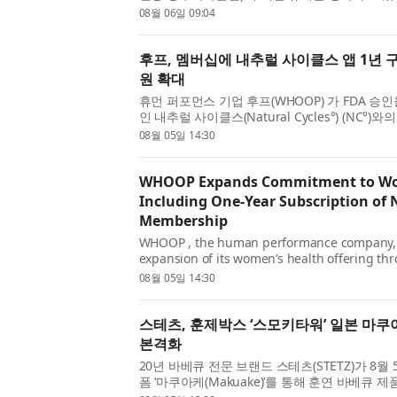
지스(Niber Technologies Pte. Ltd.)가 성능 저하
08월 06일 09:04
후프, 멤버십에 내추럴 사이클스 앱 1년 
원 확대
휴먼 퍼포먼스 기업 후프(WHOOP) 가 FDA 승
인 내추럴 사이클스(Natural Cycles°) (NC°
품군을 확장한다고 발표했다. 후프는 자격 요건을 
08월 05일 14:30
WHOOP Expands Commitment to Wom
Including One-Year Subscription of N
Membership
WHOOP , the human performance company,
expansion of its women’s health offering th
Natural Cycles° (NC°), the only FDA-cleared,
08월 05일 14:30
app. WHO...
스테츠, 훈제박스 ‘스모키타워’ 일본 마쿠
본격화
20년 바베큐 전문 브랜드 스테츠(STETZ)가 8
폼 ‘마쿠아케(Makuake)’를 통해 훈연 바베큐 제품 