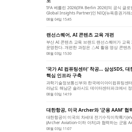
도
‘IFA 베를린 2026(IFA Berlin 2026)’의 공식 
Global Insights Partner)인 NIQ(뉴욕증권거
리전스, 인간의 통찰력을 결합해 성장, 혁신, 소비
08월 04일 15:45
랜선스퀘어, AI 콘텐츠 교육 개편
부산 AI 콘텐츠 교육 브랜드 랜선스퀘어가 교육
운영한다. 개편한 과정은 △AI 활용 영상 콘텐츠 
마케팅 세 가지다. 각 과정은 4회기, 회당 4~5시
08월 03일 15:30
‘국가 AI 컴퓨팅센터’ 착공… 삼성SDS, 
핵심 인프라 구축
과학기술정보통신부와 한국에이아이컴퓨팅센터(이하
라남도 해남군 솔라시도 데이터센터파크에서 정부의
심 AI 인프라 구축 프로젝트인 ‘국가 AI 컴퓨팅센터
08월 03일 14:19
대한항공, 미국 Archer와 ‘군용 AAM’ 협
대한항공이 미국의 차세대 전기수직이착륙기(eVT
(Archer Aviation·이하 아처)과 협력하는 군용 AAM
항공 모빌리티) 사업이 국내 방산업계의 주목을 받고
08월 03일 11:07