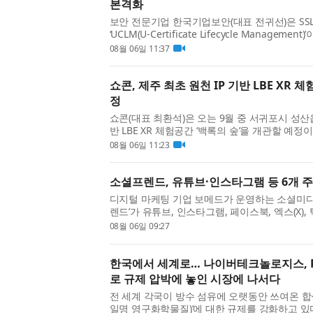
본격화
보안 전문기업 한국기업보안(대표 전귀선)은 SSL
‘UCLM(U-Certificate Lifecycle Manag
등록됐다고 밝혔다. 이번 등록으로 공공기관은 조
08월 06일 11:37
쇼콘, 제주 최초 원천 IP 기반 LBE XR 체
정
쇼콘(대표 최환석)은 오는 9월 중 서귀포시 성산읍
반 LBE XR 체험공간 ‘백록의 숲’을 개관할 예정
객이 전시를 바라보는 데 머무르지 않고, VR HMD
08월 06일 11:23
소셜프렌드, 유튜브·인스타그램 등 6개 주
디지털 마케팅 기업 보메드가 운영하는 소셜미디어
렌드’가 유튜브, 인스타그램, 페이스북, 엑스(X),
디어의 마케팅 서비스를 한곳에서 이용할 수 있는 
08월 06일 09:27
한국에서 세계로… 나이버테크놀로지스, PF
로 규제 압박에 놓인 시장에 나서다
전 세계 각국이 방수 섬유에 오랫동안 쓰여온 합성
일명 영구화학물질)’에 대한 규제를 강화하고 있