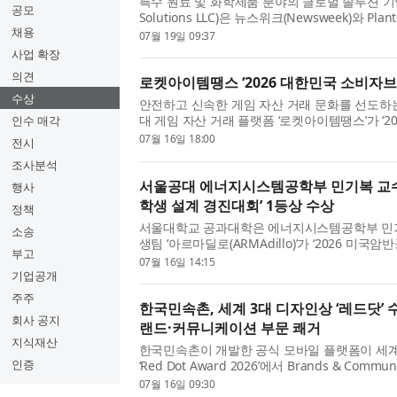
특수 원료 및 화학제품 분야의 글로벌 솔루션 기업
공모
Solutions LLC)은 뉴스위크(Newsweek)와 Plan
채용
‘2026 세계에서 가장 친환경적인 기업 (World’s Gree
07월 19일 09:37
사업 확장
의견
로켓아이템땡스 ‘2026 대한민국 소비자브
수상
안전하고 신속한 게임 자산 거래 문화를 선도하
대 게임 자산 거래 플랫폼 ‘로켓아이템땡스’가 ‘
인수 매각
상’에서 베스트최고브랜드 게임아이템거래플랫폼 부
07월 16일 18:00
전시
조사분석
서울공대 에너지시스템공학부 민기복 교수팀
행사
학생 설계 경진대회’ 1등상 수상
정책
서울대학교 공과대학은 에너지시스템공학부 민기
소송
생팀 ‘아르마딜로(ARMAdillo)’가 ‘2026 미국
부고
American Rock Mechanics Association Studen
07월 16일 14:15
기업공개
주주
한국민속촌, 세계 3대 디자인상 ‘레드닷’
회사 공지
랜드·커뮤니케이션 부문 쾌거
지식재산
한국민속촌이 개발한 공식 모바일 플랫폼이 세
인증
‘Red Dot Award 2026’에서 Brands & Commun
선정되며 브랜드 경험과 사용자 중심 디자인 경쟁
07월 16일 09:30