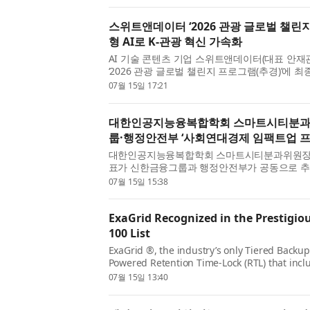
스위트앤데이터 ‘2026 관광 글로벌 챌린지
형 AI로 K-관광 혁신 가속화
AI 기술 콘텐츠 기업 스위트앤데이터(대표 안
‘2026 관광 글로벌 챌린지 프로그램(추경)’에 
벌 챌린지 프로그램’은 국내 유망 관광기업이 해외
07월 15일 17:21
대한인공지능융복합학회 스마트시티분과
룹·행정안전부 ‘사회연대경제 임팩트업 프
대한인공지능융복합학회 스마트시티분과위원장을
표가 신한금융그룹과 행정안전부가 공동으로 추
프로젝트’에 선정됐다. 신한금융그룹은 신한금융희
07월 15일 15:38
ExaGrid Recognized in the Prestigi
100 List
ExaGrid ®, the industry’s only Tiered Backup
Powered Retention Time-Lock (RTL) that incl
(creating a tiered air gap), delayed deletes a
07월 15일 13:40