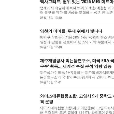
엑사그리드, 권위 있는 ‘2026 MES 미드마
업계에서 유일하게 비네트워크 계층(계층형 에어갭
어 복구를 위한 불변성을 포함하는 AI 기반 보존 타임록
RTL)을 갖춘 계층형 백업 스토리지 솔루션인 엑사그
07월 15일 13:40
양천의 아이들, 무대 위에서 빛나다
양천구 우리동네키움센터 아동 70명이 청소년
열정과 감동을 선보이며 댄스와 기악 부문에서 
이뤘다. 이번 무대는 동행연우회(대표 김영태)가 
07월 15일 12:40
제주개발공사 먹는물연구소, 미국 ERA 국제
우수’ 획득… 세계적 수질 분석 역량 입증
제주삼다수를 생산·유통하는 제주특별자치도개발
는물연구소가 국내외 수질 평가에서 연이어 최고
질 분석 역량과 신뢰도를 다시 한번 증명했다. 제
07월 15일 11:41
와이즈에듀협동조합, 고양시 9개 중학교 
격 운영
와이즈에듀협동조합(대표 이은총)이 고양특례시
해 본격적인 드론 교육에 나선다. 와이즈에듀