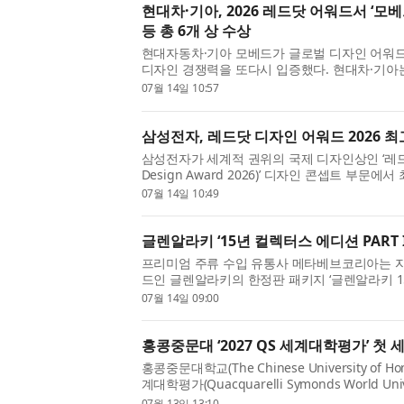
현대차·기아, 2026 레드닷 어워드서 ‘
등 총 6개 상 수상
현대자동차·기아 모베드가 글로벌 디자인 어워
디자인 경쟁력을 또다시 입증했다. 현대차·기아는 1
자인 콘셉트(Red Dot Award: Design Concept 
07월 14일 10:57
삼성전자, 레드닷 디자인 어워드 2026 최
삼성전자가 세계적 권위의 국제 디자인상인 ‘레드닷 
Design Award 2026)’ 디자인 콘셉트 부문
(Best of the Best)’ 2개를 포함해 총 8개의 상을 
07월 14일 10:49
글렌알라키 ‘15년 컬렉터스 에디션 PART 
프리미엄 주류 수입 유통사 메타베브코리아는 
드인 글렌알라키의 한정판 패키지 ‘글렌알라키 15년
일본 마케팅 업계 최고 권위의 시상식인 ‘제54회 Jap
07월 14일 09:00
홍콩중문대 ‘2027 QS 세계대학평가’ 첫 
홍콩중문대학교(The Chinese University of Hon
계대학평가(Quacquarelli Symonds World Uni
다 14계단 상승한 세계 18위에 오르며 개교 이래 
07월 13일 13:10