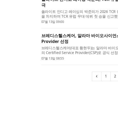
극
쏠라이트 인디고 레이싱의 박준의가 2026 TCR
을 차지하며 TCR 유럽 무대 데뷔 첫 승을 신고했
통산 두 번째 우승으로, 지난해 박준성에 이어 박준
07월 13일 09:00
브레디스헬스케어, 알라마 바이오사이언스 Cert
Provider 선정
브레디스헬스케어(대표 황현두)는 알라마 바이오사이언스
의 Certified Service Provider(CSP)​로
통해 브레디스헬스케어는 국내 최초이자 아시아 최초
07월 13일 08:55
(cur
‹
1
2