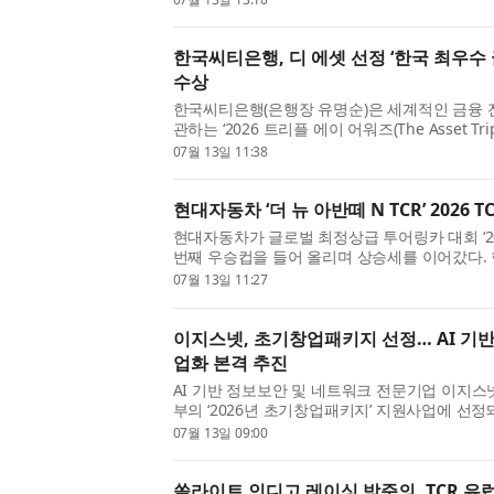
한국씨티은행, 디 에셋 선정 ‘한국 최우수 
수상
한국씨티은행(은행장 유명순)은 세계적인 금융 전문지
관하는 ‘2026 트리플 에이 어워즈(The Asset Tripl
우수 글로벌 수탁기관(Best Global Custodian - So
07월 13일 11:38
현대자동차 ‘더 뉴 아반떼 N TCR’ 2026
현대자동차가 글로벌 최정상급 투어링카 대회 ‘20
번째 우승컵을 들어 올리며 상승세를 이어갔다. 
TCR(국내명: 더 뉴 아반떼 N TCR)’이 7월 11일(토
07월 13일 11:27
이지스넷, 초기창업패키지 선정… AI 기
업화 본격 추진
AI 기반 정보보안 및 네트워크 전문기업 이지스
부의 ‘2026년 초기창업패키지’ 지원사업에 선
하고, 차세대 AI 기반 산업보안 기술 개발에 착수
07월 13일 09:00
쏠라이트 인디고 레이싱 박준의, TCR 유