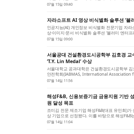
‘2026년 온마을 행복학교’ 사업의 참여기관으로 최
07월 15일 09:40
자라소프트 AI 영상 비식별화 솔루션 ‘블
인공지능(AI) 개인정보 비식별화 전문기업 자라
상·이미지·문서 비식별화 솔루션 ‘블러미 엔터프라이즈(B
달청 우수조달물품(우수제품)으로 지정됐다고 15일
07월 15일 09:00
서울공대 건설환경도시공학부 김호경 교수
‘T.Y. Lin Medal’ 수상
서울대학교 공과대학은 건설환경도시공학부 김
안전학회(IABMAS, International Association f
Safety)가 수여하는 ‘T.Y. Lin Medal’을 수상했
07월 14일 11:56
해성F&B, 신용보증기금 금융지원 기반 성장
원 달성 목표
조미김 전문 제조기업 해성F&B(대표 유민희)​
상 기업으로 선정됐다. 이를 바탕으로 해성F&B는
매출 30억원 달성과 글로벌 K-푸드 기업으로의 도
07월 14일 11:04