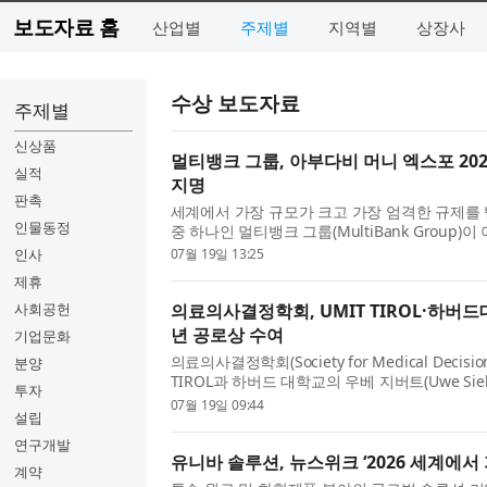
보도자료 홈
산업별
주제별
지역별
상장사
수상 보도자료
주제별
신상품
멀티뱅크 그룹, 아부다비 머니 엑스포 20
실적
지명
판촉
세계에서 가장 규모가 크고 가장 엄격한 규제를
인물동정
중 하나인 멀티뱅크 그룹(MultiBank Group
(Money Expo)에서 올해의 외환 브로커(Forex Broke
인사
07월 19일 13:25
제휴
사회공헌
의료의사결정학회, UMIT TIROL·하버드
년 공로상 수여
기업문화
의료의사결정학회(Society for Medical Decisio
분양
TIROL과 하버드 대학교의 우베 지버트(Uwe Si
투자
인 2026년 공로상(Career Achievement Awa
07월 19일 09:44
설립
연구개발
유니바 솔루션, 뉴스위크 ‘2026 세계에서
계약