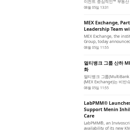
이전트 중심적인™ 부동산 
수르(Baja California 
08월 05일 13:31
MEX Exchange, Part
Leadership Team w
MEX Exchange, the instit
Group, today announce
Senior Director, reinfor
08월 05일 11:55
멀티뱅크 그룹 산하 M
화
멀티뱅크 그룹(MultiBan
(MEX Exchange)는 비
했다고 발표했다. 이번 인사
08월 05일 11:55
LabPMM® Launches 
Support Menin Inhi
Care
LabPMM®, an Invivoscri
availability of its new 