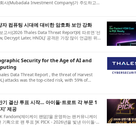
사(Mubadala Investment Company)가 주도하고
인 우븐 캐피털(Woven Capital)과 아이온 ...
 양자 컴퓨팅 시대에 대비한 암호화 보안 강화
(2026 Thales Data Threat Report)에 따르면 ‘선
w, Decrypt Later, HNDL)’ 공격은 가장 많이 언급된 위
 59%가 양자 시대에 대비해 양자...
graphic Security for the Age of AI and
puting
ales Data Threat Report , the threat of Harvest
) attacks was the top-cited risk, with 59% of
that they are prototyping and evaluating ...
6 상반기 결산 투표 시작… 아이돌·트로트 각 부문 1
지’ 제공
JK Fandom(제이케이 팬덤)’을 운영하는 팬커뮤니케이
획으로 팬 투표 ‘JK PICK - 2026년을 빛낸 아이돌·트
5일 밝혔다. 투표는 지난 4일 ...