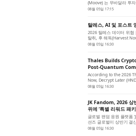
(Moove) 는 무바달라 투자회
토요타(Toyota)의 성장 펀드
08월 05일 17:15
탈레스, AI 및 포스트
2026 탈레스 데이터 위협 보고서
탈취, 후 해독(Harvest No
험으로 꼽혔다. 또한 기업의
08월 05일 16:30
Thales Builds Crypto
Post-Quantum Com
According to the 2026 Th
Now, Decrypt Later (HNDL
organizations reporting 
08월 05일 16:30
JK Fandom, 202
위에 ‘특별 리워드 패키
글로벌 팬덤 응원 플랫폼 ‘
션즈 글로벌이 상반기 결산 기
로트 스타는?’을 진행한다고 
08월 05일 16:30