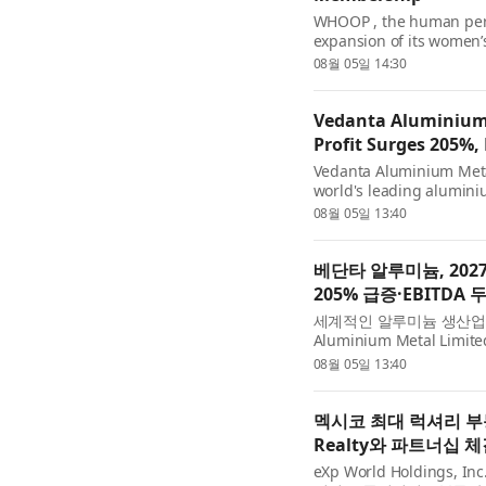
WHOOP , the human per
expansion of its women’s
Natural Cycles° (NC°), t
08월 05일 14:30
app. WHO...
Vedanta Aluminium 
Profit Surges 205%
Vedanta Aluminium Metal
world's leading alumini
results for the quarter 
08월 05일 13:40
베단타 알루미늄, 202
205% 급증·EBITDA 
세계적인 알루미늄 생산업체
Aluminium Metal Limit
분기의 사상 최대 재무 실적
08월 05일 13:40
멕시코 최대 럭셔리 부동산 
Realty와 파트너십 
eXp World Holdings