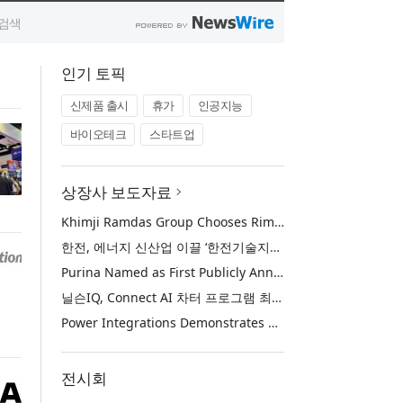
인기 토픽
신제품 출시
휴가
인공지능
바이오테크
스타트업
상장사 보도자료
Khimji Ramdas Group Chooses Rimini Street to Reduce SAP Support Costs, Protect 700+ Customizations and Reinvest Savings in Innovation
한전, 에너지 신산업 이끌 ‘한전기술지주’ 공식 출범
Purina Named as First Publicly Announced NIQ ConnectAI Charter Client
닐슨IQ, Connect AI 차터 프로그램 최초 고객사 ‘퓨리나’ 선정
Power Integrations Demonstrates World’s First 2200 V GaN Technology for Next-Era High-Voltage Power Systems
전시회