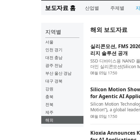
보도자료 홈
산업별
주제별
해외 보도자료
지역별
서울
실리콘모션, FMS 20
인천 경기
리지 솔루션 공개
대전 충남
SSD 디바이스용 NAND
광주 전남
더인 실리콘모션(Silicon Mot
(이하 실리콘모션)은 미국 
부산 울산 경남
08월 05일 17:50
대구 경북
강원
Silicon Motion Sho
for Agentic AI Appl
충북
Silicon Motion Technolo
전북
Motion”), a global lead
제주
controllers for solid-sta
08월 05일 17:50
해외
showcase ...
Kioxia Announces K
for AI Applications