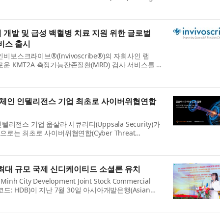
ive digital PCR service is available to heal...
제 개발 및 급성 백혈병 치료 지원 위한 글로벌
서비스 출시
인비보스크라이브®(Invivoscribe®)의 자회사인 랩
새로운 KMT2A 측정가능잔존질환(MRD) 검사 서비스를 전
다. 고감도 디지털 PCR 기반의 이 서비스는 랩PMM
록체인 인텔리전스 기업 최초로 사이버위협연합
전스 기업 웁살라 시큐리티(Uppsala Security)가
는 최초로 사이버위협연합(Cyber Threat
회원(Affiliate Member)으로 가입했다고 밝혔다...
 최대 규모 국제 신디케이티드 소셜론 유치
 City Development Joint Stock Commercial
코드: HDB)이 지난 7월 30일 아시아개발은행(Asian
스탠다드차타드(Standard Chartered) 및 기타 국제 ...