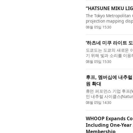
“HATSUNE MIKU LIG
The Tokyo Metropolitan
projection mapping dis
Building, using light an
08월 05일 15:30
expressi...
‘하츠네 미쿠 라이트 도쿄
도쿄도는 도쿄의 새로운 야
기 위해 빛과 소리를 이
선보이고 있다. 7월 25일(
08월 05일 15:30
후프, 멤버십에 내추럴
원 확대
휴먼 퍼포먼스 기업 후프(W
인 내추럴 사이클스(Natura
품군을 확장한다고 발표했다
08월 05일 14:30
WHOOP Expands Co
Including One-Year 
Membership