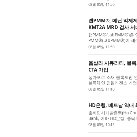
service. The highly sensit
08월 05일 11:50
랩PMM®, 메닌 억제
KMT2A MRD 검사 
랩PMM®(LabPMM®)은 
PMM®(LabPMM®)이 
세계에서 제공한다고 발표했
08월 05일 11:50
의 ...
웁살라 시큐리티, 블
CTA 가입
싱가포르 소재 블록체인 인텔리
블록체인 인텔리전스 기업으로
Alliance, CTA)의 제휴 
08월 05일 11:10
HD은행, 베트남 역대
호찌민시개발은행(Ho Chi Minh
Bank, 이하 HD은행, 종목
Development Bank), 
08월 05일 10:15