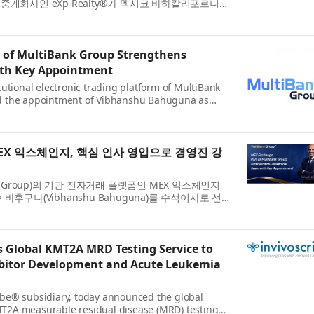
중개회사인 eXp Realty®가 멕시코 바하칼리포르니아
Sur) 지역에서 거래 건수 기준 1위 부동산 ...
 of MultiBank Group Strengthens
ith Key Appointment
utional electronic trading platform of MultiBank
d the appointment of Vibhanshu Bahuguna as
cing the company's commitment to building a wo...
EX 익스체인지, 핵심 인사 영입으로 경영진 강
k Group)의 기관 전자거래 플랫폼인 MEX 익스체인지
반슈 바후구나(Vibhanshu Bahuguna)를 수석이사로 선임
는 글로벌 기관 대상 사업과 기술 역량을 확...
Global KMT2A MRD Testing Service to
bitor Development and Acute Leukemia
be® subsidiary, today announced the global
KMT2A measurable residual disease (MRD) testing