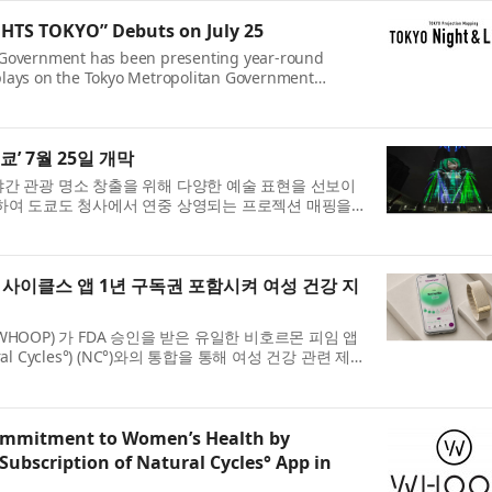
HTS TOKYO” Debuts on July 25
 Government has been presenting year-round
plays on the Tokyo Metropolitan Government
d sound to showcase a wide range of artistic
’ 7월 25일 개막
간 관광 명소 창출을 위해 다양한 예술 표현을 선보이
용하여 도쿄도 청사에서 연중 상영되는 프로젝션 매핑을
토) 전 세계적으로 사랑받는 가상 ...
 사이클스 앱 1년 구독권 포함시켜 여성 건강 지
HOOP) 가 FDA 승인을 받은 유일한 비호르몬 피임 앱
l Cycles°) (NC°)와의 통합을 통해 여성 건강 관련 제
. 후프는 자격 요건을 충족하는 내...
mmitment to Women’s Health by
Subscription of Natural Cycles° App in