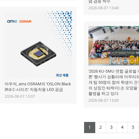
념 검증 착수
2026-08-07 13:40
‘2026 KU-SMU 연합 글로
톤’ 행사가 성황리에 마무리되고
개 팀 50명의 참여 학생이 
마우저, ams OSRAM의 ‘OSLON Black
의 상징인 K(케이) 손 모양을
IR:6 C-시리즈’ 자동차용 LED 공급
촬영을 하고 있다
2026-08-07 13:07
2026-08-07 13:00
(current)
(current)
(current)
(curr
(
1
2
3
4
5