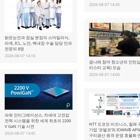
2026-08-07 14:20
밝은눈안과 잠실 본점의 스마일라식,
라섹, ICL, 노안, 백내장 수술 담당 안과
전문의 8명
2026-08-07 14:10
꿈나래 참여 청소년의 인턴십
리스타 교육) 모습
2026-08-07 14:00
파워 인터그레이션스, 차세대 고전압
전력 시스템을 위한 세계 최초의 2200
NTT 도코모 비즈니스, 칠레
V GaN 기술 시연
기업 ‘코델코’와 IOWN® AP
2026-08-07 13:45
구리광산 원격 운영 효율화 연