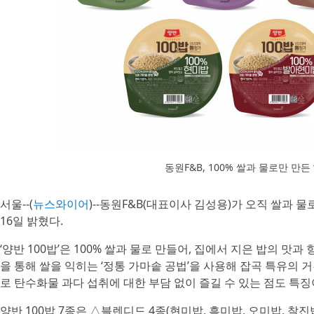
동원F&B, 100% 쌀과 물로만 만든 
서울--(
뉴스와이어
)--동원F&B(대표이사 김성용)가 오직 쌀과 물
16일 밝혔다.
‘양반 100밥’은 100% 쌀과 물로 만들어, 집에서 지은 밥의 맛과
을 통해 쌀을 익히는 ‘정통 가마솥 공법’을 사용해 잡곡 특유의 거
로 탄수화물 과다 섭취에 대한 부담 없이 즐길 수 있는 점도 특징
양반 100밥 7종은 △블렌디드 4종(현미밥, 흑미밥, 오미밥, 찰진