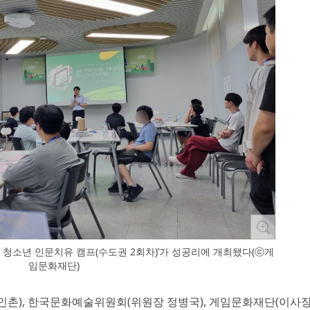
위한 청소년 인문치유 캠프(수도권 2회차)’가 성공리에 개최됐다(ⓒ게
임문화재단)
유인촌), 한국문화예술위원회(위원장 정병국), 게임문화재단(이사장