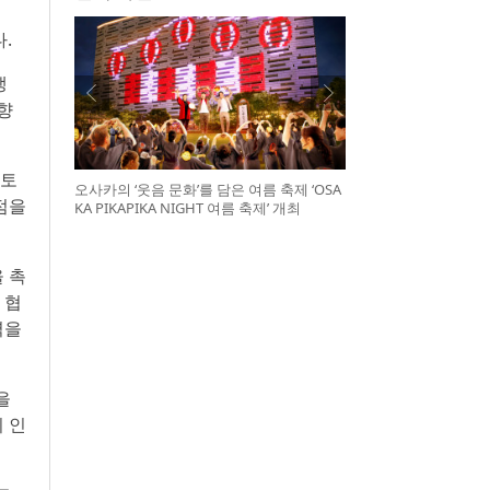
.
생
향
 토
오사카의 ‘웃음 문화’를 담은 여름 축제 ‘OSA
점을
KA PIKAPIKA NIGHT 여름 축제’ 개최
 촉
 협
력을
을
 인