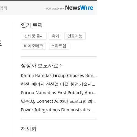
인기 토픽
신제품 출시
휴가
인공지능
프
바이오테크
스타트업
상장사 보도자료
Khimji Ramdas Group Chooses Rimini Street to Reduce SAP Support Costs, Protect 700+ Customizations and Reinvest Savings in Innovation
한전, 에너지 신산업 이끌 ‘한전기술지주’ 공식 출범
Purina Named as First Publicly Announced NIQ ConnectAI Charter Client
닐슨IQ, Connect AI 차터 프로그램 최초 고객사 ‘퓨리나’ 선정
Power Integrations Demonstrates World’s First 2200 V GaN Technology for Next-Era High-Voltage Power Systems
전시회