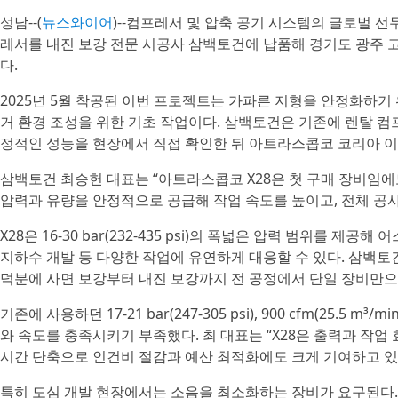
성남--(
뉴스와이어
)--컴프레서 및 압축 공기 시스템의 글로벌 선두
레서를 내진 보강 전문 시공사 삼백토건에 납품해 경기도 광주 고
다.
2025년 5월 착공된 이번 프로젝트는 가파른 지형을 안정화하기 
거 환경 조성을 위한 기초 작업이다. 삼백토건은 기존에 렌탈 
정적인 성능을 현장에서 직접 확인한 뒤 아트라스콥코 코리아 이
삼백토건 최승헌 대표는 “아트라스콥코 X28은 첫 구매 장비임에
압력과 유량을 안정적으로 공급해 작업 속도를 높이고, 전체 공사
X28은 16-30 bar(232-435 psi)의 폭넓은 압력 범위를 제공
지하수 개발 등 다양한 작업에 유연하게 대응할 수 있다. 삼백토
덕분에 사면 보강부터 내진 보강까지 전 공정에서 단일 장비만
기존에 사용하던 17-21 bar(247-305 psi), 900 cfm(25.
와 속도를 충족시키기 부족했다. 최 대표는 “X28은 출력과 작업
시간 단축으로 인건비 절감과 예산 최적화에도 크게 기여하고 있
특히 도심 개발 현장에서는 소음을 최소화하는 장비가 요구된다. St