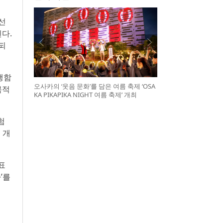
선
다.
되
행함
오사카의 ‘웃음 문화’를 담은 여름 축제 ‘OSA
목적
KA PIKAPIKA NIGHT 여름 축제’ 개최
험
 개
표
’를