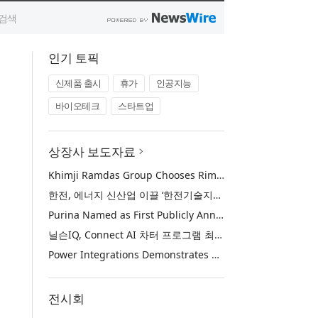
인기 토픽
신제품 출시
휴가
인공지능
바이오테크
스타트업
상장사 보도자료
Khimji Ramdas Group Chooses Rimini Street to Reduce SAP Support Costs, Protect 700+ Customizations and Reinvest Savings in Innovation
한전, 에너지 신산업 이끌 ‘한전기술지주’ 공식 출범
Purina Named as First Publicly Announced NIQ ConnectAI Charter Client
닐슨IQ, Connect AI 차터 프로그램 최초 고객사 ‘퓨리나’ 선정
Power Integrations Demonstrates World’s First 2200 V GaN Technology for Next-Era High-Voltage Power Systems
전시회