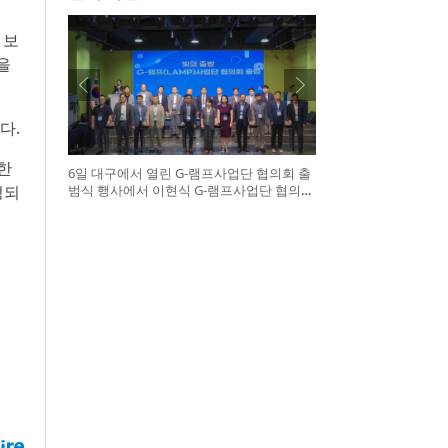
 보
을
다.
한
6일 대구에서 열린 G-램프사업단 협의회 출
범식 행사에서 이현식 G-램프사업단 협의회
정되
장(앞열 왼쪽에서 다섯 번째), 허정은 한국연
구재단 학술진흥본부장(앞열 왼쪽에서 여섯
번째)이 전국 20개 대학 사업단 참석자들과
터치버튼 퍼포먼스를 하고 있다