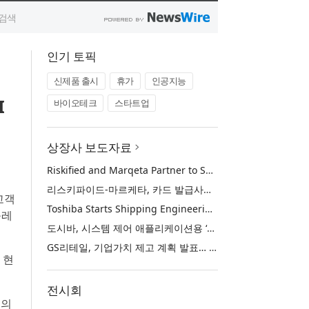
인기 토픽
신제품 출시
휴가
인공지능
I
바이오테크
스타트업
상장사 보도자료
Riskified and Marqeta Partner to Sharpen Card Issuer Authorization Decisions and Help Reduce False Declines
리스키파이드-마르케타, 카드 발급사의 승인 판단 정교화 및 오거절 감소 위해 협력
고객
Toshiba Starts Shipping Engineering Samples of TXZ+™ Family Entry‑Class M4V Group, Standard Microcontrollers with Arm® Cortex®‑M4 Core for System Control Applications
톨레
도시바, 시스템 제어 애플리케이션용 ‘암 코어텍스-M4’ 코어 탑재 표준 마이크로컨트롤러 TXZ+ 패밀리 엔트리 클래스 ‘M4V 그룹’ 엔지니어링 샘플 출하 개시
GS리테일, 기업가치 제고 계획 발표… 중장기 성장 기반 강화와 주주가치 제고
 현
전시회
험의