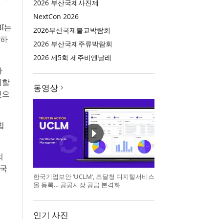
2026 부산국제사진제
NextCon 2026
BI는
2026부산국제불교박람회
공하
2026 부산국제주류박람회
2026 제5회 제주비엔날레
다
시할
동영상
것으
험
의
개국
한국기업보안 ‘UCLM’, 조달청 디지털서비스
몰 등록… 공공시장 공급 본격화
인기 사진