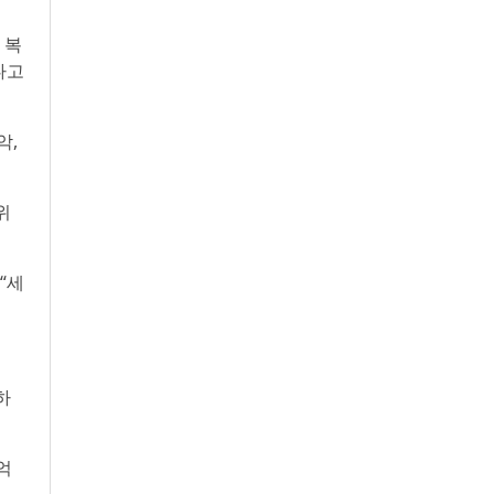
 복
다고
악,
위
“세
하
억