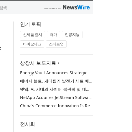
인기 토픽
신제품 출시
휴가
인공지능
바이오테크
스타트업
스
상장사 보도자료
Energy Vault Announces Strategic Agreement to Deploy 1.25 GW of Integrated Power Infrastructure for Hyperscaler AI Data Center with Leading Power Generation EPC Deploying Caterpillar Gensets
에너지 볼트, 캐터필러 발전기 세트 배치 중인 선도적인 발전 EPC를 통해 하이퍼스케일러 AI 데이터센터를 위한 1.25 GW 통합 전력 인프라 구축을 위한 전략적 계약 체결
넷앱, AI 시대의 사이버 복원력 및 데이터 보호 강화를 위해 젯스트림 소프트웨어 인수
NetApp Acquires JetStream Software to Advance Cyber Resilience and Data Protection for the AI Era
China’s Commerce Innovation Is Reshaping Global Retail
전시회