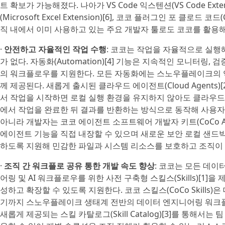
트 확보가 가능해졌다. 나아가 VS Code 익스텐션(VS Code Ext
(Microsoft Excel Extension)[6], 코코 플러그인 포 클로드 코드(C
직 내에서 이미 사용하고 있는 주요 개발자 툴로도 코코를 활용해
·
안전하고 자율적인 작업 수행
: 코코는 작업을 자율적으로 실행
가 없다. 자동화(Automation)[4] 기능은 지속적인 모니터링
의 워크플로우를 지원한다. 모든 자동화에는 스노우플레이크의 역
께 제공된다. 새롭게 출시된 클라우드 에이전트(Cloud Agents)[
서 작업을 시작하면 로컬 실행 환경을 유지하지 않아도 클라우
에서 작업을 완료한 뒤 결과를 반환하는 방식으로 동작해 사용자
아니라 개발자는 코코 에이전트 소프트웨어 개발자 키트(CoCo A
에이전트 기능을 직접 내장할 수 있으며 새로운 보안 로컬 샌드박
하도록 지원해 민감한 파일과 시스템 리소스를 보호하고 조직이 
·
조직 간 워크플로 공유 통한 개발 속도 향상
: 코코는 모든 데
어링 및 AI 워크플로우를 위한 사전 구축형 스킬스(Skills)[1
성하고 확장할 수 있도록 지원한다. 코코 스킬스(CoCo Skill
기까지 스노우플레이크 생태계 전반의 데이터 엔지니어링 워크플로
새롭게 제공되는 스킬 카탈로그(Skill Catalog)[3]를 통해서