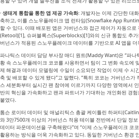
용할 수 있어 개별 솔루션을 조직 전체가 활용할 수 있는 리소스로
·
생태계 통합을 통한 앱 제공 가속화
: 개발자는 이제 간단한 대화만
축하고, 이를 스노우플레이크 앱 런타임(Snowflake App Run
할 수 있다. 이때 배포된 앱은 거버넌스와 접근 제어가 자동으로
(Retool)[1], 슈퍼블록스(Superblocks)[1]와의 신규 통
버넌스가 적용된 스노우플레이크 데이터를 기반으로 AI 앱을 더욱
파나틱스 데이터 담당 부사장 매디 원트(Maddy Want)은 “
황 속 스노우플레이크 코코를 사용하면서 팀이 그 변화 속도에 맞
제 해결과 데이터 모델링에 수일이 소요되던 작업이 이제 수 시간
축 및 배포할 수 있게 됐다”고 말했다. “특히 코코는 거버넌스
스 세분화부터 실시간 팬 참여에 이르기까지 다양한 영역에서 인
반의 혁신을 가속화하고 팬과 파트너가 기대하는 개인화된 경험을
붙였다.
톰슨 로이터 데이터 및 애널리틱스 총괄 케이틀린 하퍼티(Caitlin H
와 3만7500개 이상의 거버넌스 적용 테이블 전반에서 단일 
데이터 파운데이션을 구축해왔다”며 “이제 스노우플레이크 코코
활용하는 방식을 더욱 가속화하고 있다. 동일한 거버넌스 환경 안