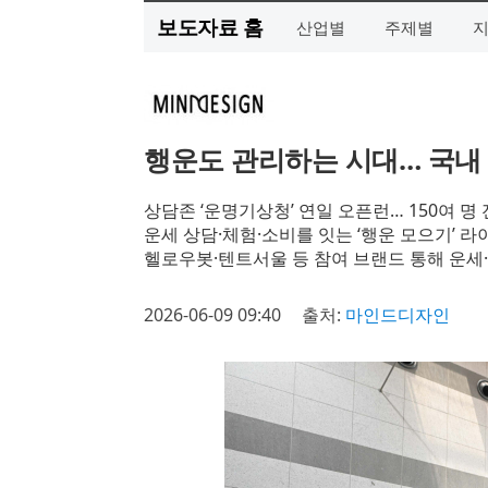
보도자료 홈
산업별
주제별
행운도 관리하는 시대… 국내 첫
상담존 ‘운명기상청’ 연일 오픈런… 150여 명
운세 상담·체험·소비를 잇는 ‘행운 모으기’ 
헬로우봇·텐트서울 등 참여 브랜드 통해 운세
2026-06-09 09:40
출처:
마인드디자인