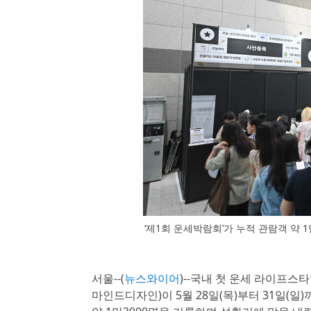
‘제1회 운세박람회’가 누적 관람객 약 
서울--(
뉴스와이어
)--국내 첫 운세 라이프스타일 
마인드디자인)이 5월 28일(목)부터 31일(일