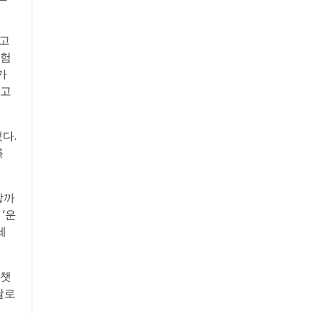
리고
경험
가
다고
다.
록
할까
‘운
세
주챗
날로