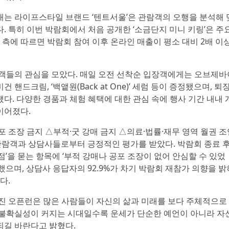
는 라이프스타일 브랜드 ‘텐트서울’은 관람객의 오행을 분석해 
 특히 이번 박람회에서 처음 공개한 ‘소금단지 미니 키링’은 주
 측에 따르면 박람회 참여 이후 온라인 매출이 평소 대비 2배 이
객들의 관심을 모았다. 매일 오전 선착순 입장객에게는 오브제바
비건 핸드크림, ‘백앹원(Back at One)’ 세럼 등이 증정됐으며, 퇴
다. 다양한 경품과 체험 혜택에 대한 관심 속에 행사 기간 내내 
이어졌다.
 조장 금지 △부적·굿 강매 금지 △의료·법률·재무 영역 월권 조
시 관람객과 상담사들로부터 긍정적인 평가를 받았다. 박람회 종료 후
’을 묻는 항목에 ‘부적 강매나 공포 조장이 없어 안심할 수 있었
지했으며, 상담사 응답자의 92.9%가 차기 박람회 재참가 의향을 밝
다.
진 오픈런은 많은 사람들이 자신의 삶과 미래를 보다 주체적으로
 불확실성이 커지는 시대일수록 운세가 단순한 예언이 아니라 자
되길 바란다고 밝혔다.