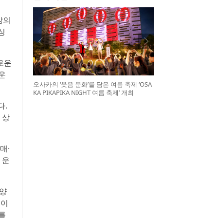
삶의
싱
로운
운
오사카의 ‘웃음 문화’를 담은 여름 축제 ‘OSA
KA PIKAPIKA NIGHT 여름 축제’ 개최
다.
 상
매·
 운
다양
 이
세를