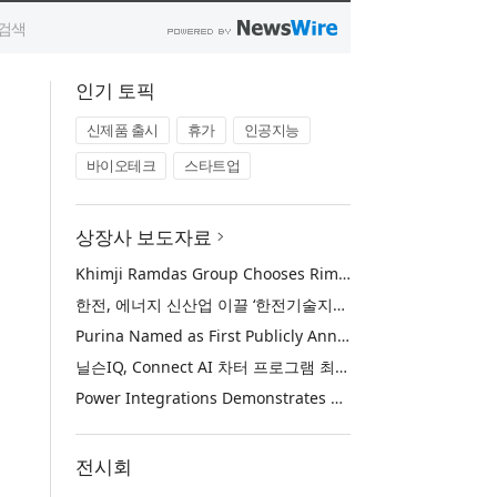
인기 토픽
신제품 출시
휴가
인공지능
바이오테크
스타트업
상장사 보도자료
Khimji Ramdas Group Chooses Rimini Street to Reduce SAP Support Costs, Protect 700+ Customizations and Reinvest Savings in Innovation
한전, 에너지 신산업 이끌 ‘한전기술지주’ 공식 출범
Purina Named as First Publicly Announced NIQ ConnectAI Charter Client
닐슨IQ, Connect AI 차터 프로그램 최초 고객사 ‘퓨리나’ 선정
Power Integrations Demonstrates World’s First 2200 V GaN Technology for Next-Era High-Voltage Power Systems
전시회