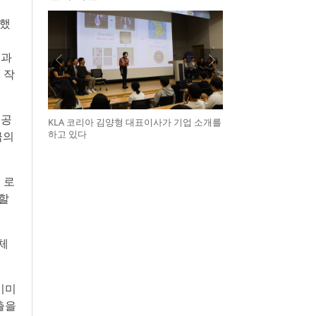
축했
력과
 작
 공
KLA 코리아 김양형 대표이사가 기업 소개를
하고 있다
급의
 로
시할
 체
이미
출을