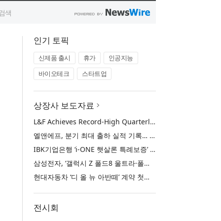
인기 토픽
신제품 출시
휴가
인공지능
바이오테크
스타트업
상장사 보도자료
L&F Achieves Record-High Quarterly Shipments, Begins LFP Supply for North American ESS in Q3 Advancing its Two-Track NCM and LFP Growth Strategy
엘앤에프, 분기 최대 출하 실적 기록… 3분기 북미 ESS향 LFP 공급 착수 NCM+LFP ‘2-Track’ 성장 전략 실현
IBK기업은행 ‘i-ONE 햇살론 특례보증’ 출시
삼성전자, ‘갤럭시 Z 폴드8 울트라·폴드8·플립8’과 ‘갤럭시 워치 울트라2·워치9’ 국내 공식 출시
현대자동차 ‘디 올 뉴 아반떼’ 계약 첫날 1만 대 돌파
전시회