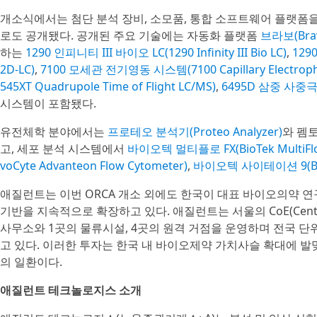
개소식에서는 첨단 분석 장비, 소모품, 통합 소프트웨어 플랫폼
로도 공개됐다. 공개된 주요 기술에는 자동화 플랫폼
브라보(Bra
하는
1290 인피니티 III 바이오 LC(1290 Infinity III Bio LC)
,
1290
2D-LC)
,
7100 모세관 전기영동 시스템(7100 Capillary Electroph
545XT Quadrupole Time of Flight LC/MS)
,
6495D 삼중 사중극자 
시스템이 포함됐다.
유전체학 분야에서는
프로테오 분석기(Proteo Analyzer)
와 펨토
고, 세포 분석 시스템에서
바이오텍 멀티플로 FX(BioTek MultiFlo
voCyte Advanteon Flow Cytometer)
,
바이오텍 사이테이션 9(BioTe
애질런트는 이번 ORCA 개소 외에도 한국이 대표 바이오의약 연
기반을 지속적으로 확장하고 있다. 애질런트는 서울의 CoE(Center 
사무소와 1곳의 물류시설, 4곳의 원격 거점을 운영하며 전국 단
고 있다. 이러한 투자는 한국 내 바이오제약 가치사슬 확대에 
의 일환이다.
애질런트 테크놀로지스 소개