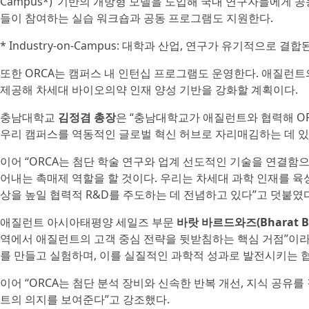
Campus*)’ 기반의 개방형 모델을 도입해 국내 연구자들에게 
들이 참여하는 실습 워크숍과 공동 프로그램도 지원한다.
* Industry-on-Campus: 대학과 산업, 연구가 유기적으로 결
또한 ORCA는 캠퍼스 내 인턴십 프로그램도 운영한다. 애질런
제공해 차세대 바이오의약 인재 양성 기반을 강화할 계획이다.
충남대학교
김정겸 총장
은 “충남대학교가 애질런트와 협력해 OR
우리 캠퍼스를 역동적인 글로벌 혁신 허브로 자리매김하는 데 있
이어 “ORCA는 첨단 학술 연구와 업계 선도적인 기술을 연결
어내는 촉매제 역할을 할 것이다. 우리는 차세대 과학 인재를 육
상을 높일 협력적 R&D를 주도하는 데 전념하고 있다”고 덧붙였다
애질런트 아시아태평양 세일즈 부문
바랏 바르드와즈(Bharat B
역에서 애질런트의 고객 중심 전략을 뒷받침하는 핵심 거점”이
를 만들고 실험하며, 이를 실질적인 과학적 성과로 발전시키는 협
이어 “ORCA는 첨단 분석 장비와 신속한 반복 개선, 지식 공
트의 의지를 보여준다”고 강조했다.