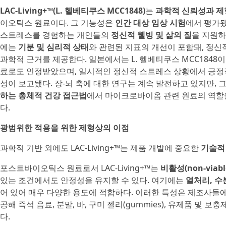
LAC-Living+™(L. 헬베티쿠스 MCC1848)
는
과학적 신뢰성과 제
이오틱스 원료이다. 그 기능성은
인간 대상 임상 시험
에서 평가됐으
스트레스를 경험하는 개인들의
정신적 웰빙 및 삶의 질
을 지원하
에는
기분 및 심리적 상태
와 관련된 지표의 개선이 포함돼, 정신
과학적 근거를 제공한다. 일본에서는 L. 헬베티쿠스 MCC1848이
료로도 인정받았으며, 일시적인 정신적 스트레스 상황에서 긍정적
성이 보고됐다. 장-뇌 축에 대한 연구는 계속 발전하고 있지만,
하는 총체적 건강 접근법
에서 마이크로바이옴 관련 원료의 역할
다.
광범위한 적용을 위한 제형상의 이점
과학적 기반 외에도 LAC-Living+™는 제품 개발에 중요한
기술적
포스트바이오틱스 원료로서 LAC-Living+™는
비활성(non-viabl
있는 조건에서도 안정성을 유지할 수 있다. 여기에는
열처리, 수
어 있어 매우 다양한 용도에 적합하다. 이러한 특성은 제조사들
공해 즉석 음료, 분말, 바, 구미 젤리(gummies), 유제품 및
다.